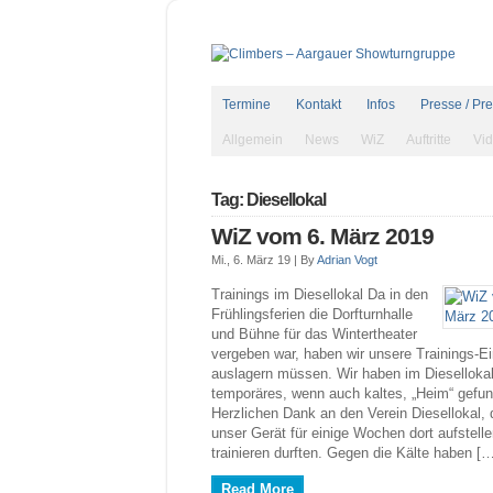
Termine
Kontakt
Infos
Presse / Pr
Allgemein
News
WiZ
Auftritte
Vi
Tag: Diesellokal
WiZ vom 6. März 2019
Mi., 6. März 19 |
By
Adrian Vogt
Trainings im Diesellokal Da in den
Frühlingsferien die Dorfturnhalle
und Bühne für das Wintertheater
vergeben war, haben wir unsere Trainings-Ei
auslagern müssen. Wir haben im Diesellokal
temporäres, wenn auch kaltes, „Heim“ gefu
Herzlichen Dank an den Verein Diesellokal, 
unser Gerät für einige Wochen dort aufstell
trainieren durften. Gegen die Kälte haben [
Read More