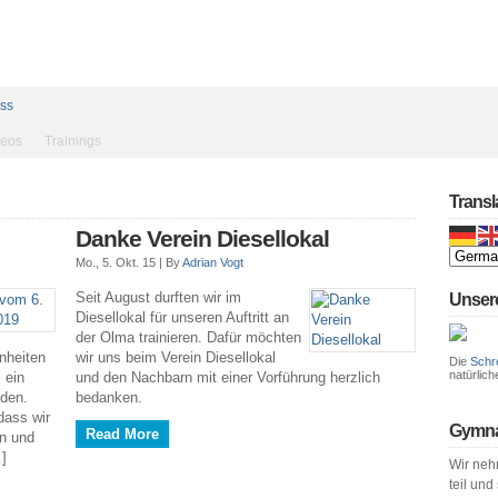
ess
deos
Trainings
Transl
Danke Verein Diesellokal
Mo., 5. Okt. 15 |
By
Adrian Vogt
Seit August durften wir im
Unser
Diesellokal für unseren Auftritt an
der Olma trainieren. Dafür möchten
nheiten
wir uns beim Verein Diesellokal
Die
Schr
natürlich
 ein
und den Nachbarn mit einer Vorführung herzlich
nden.
bedanken.
dass wir
Gymna
Read More
en und
…]
Wir neh
teil und