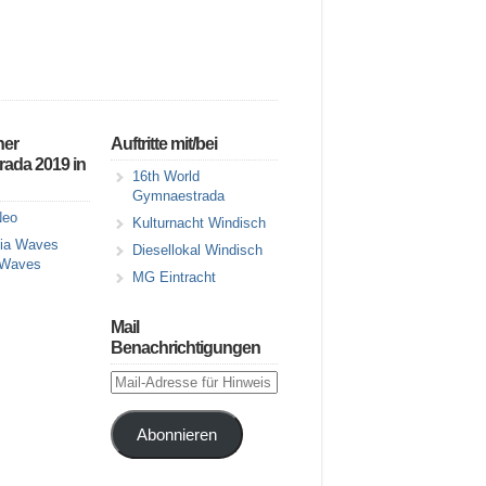
ner
Auftritte mit/bei
ada 2019 in
16th World
Gymnaestrada
eo
Kulturnacht Windisch
Diesellokal Windisch
 Waves
MG Eintracht
Mail
Benachrichtigungen
Mail-
Adresse
für
Abonnieren
Hinweis
auf
neue