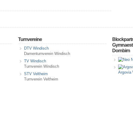
Turnvereine
Blockpart
Gymnaestr
DTV Windisch
Dornbirn
Damenturnverein Windisch
N
TV Windisch
Turnverein Windisch
Argovia
STV Veltheim
Turnverein Veltheim