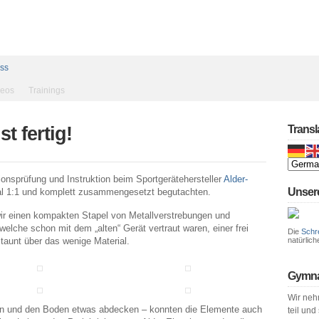
ess
deos
Trainings
t fertig!
Transl
nsprüfung und Instruktion beim Sportgerätehersteller
Alder-
Unser
l 1:1 und komplett zusammengesetzt begutachten.
 wir einen kompakten Stapel von Metallverstrebungen und
elche schon mit dem „alten“ Gerät vertraut waren, einer frei
Die
Schr
staunt über das wenige Material.
natürlich
Gymna
Wir neh
en und den Boden etwas abdecken – konnten die Elemente auch
teil und