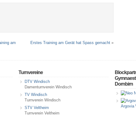
aining am
Erstes Training am Gerät hat Spass gemacht
»
Turnvereine
Blockpart
Gymnaestr
DTV Windisch
Dornbirn
Damenturnverein Windisch
N
TV Windisch
Turnverein Windisch
Argovia
STV Veltheim
Turnverein Veltheim