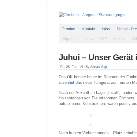
Termine
Kontakt
Infos
Presse / Pr
Allgemein
News
WiZ
Auftritte
Vi
Juhui – Unser Gerät is
Fr., 28. Feb. 14 |
By
Adrian Vogt
Das OK konnte heute im Rahmen der Funktio
Eisenhut
das neue Turngerät zum ersten Ma
Nach der Ankunft im Lager „Inseli“, fanden
Holzsstangen vor. Die erfahrenen Climbers, w
aufstellbaren Konstruktion, waren positiv er
Nach kurzen Vorbereitungen – Platz schaff