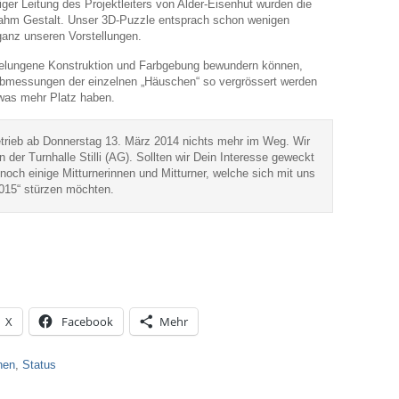
er Leitung des Projektleiters von Alder-Eisenhut wurden die
nahm Gestalt. Unser 3D-Puzzle entsprach schon wenigen
anz unseren Vorstellungen.
 gelungene Konstruktion und Farbgebung bewundern können,
 Abmessungen der einzelnen „Häuschen“ so vergrössert werden
twas mehr Platz haben.
etrieb ab Donnerstag 13. März 2014 nichts mehr im Weg. Wir
in der Turnhalle Stilli (AG). Sollten wir Dein Interesse geweckt
ch einige Mitturnerinnen und Mitturner, welche sich mit uns
015“ stürzen möchten.
X
Facebook
Mehr
hen
,
Status