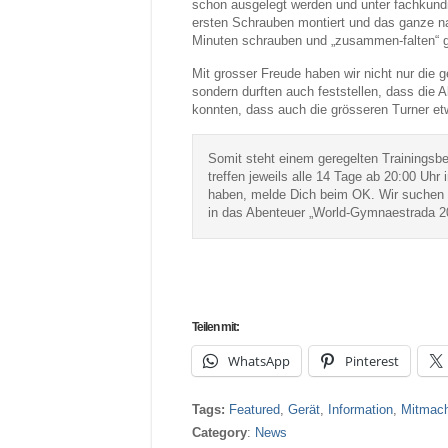
schon ausgelegt werden und unter fachkundig
ersten Schrauben montiert und das ganze 
Minuten schrauben und „zusammen-falten“ g
Mit grosser Freude haben wir nicht nur die
sondern durften auch feststellen, dass die
konnten, dass auch die grösseren Turner e
Somit steht einem geregelten Trainingsb
treffen jeweils alle 14 Tage ab 20:00 Uhr 
haben, melde Dich beim OK. Wir suchen no
in das Abenteuer „World-Gymnaestrada 2
Teilen mit:
WhatsApp
Pinterest
Tags:
Featured
,
Gerät
,
Information
,
Mitmac
Category
:
News