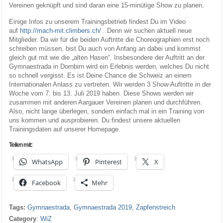
Vereinen geknüpft und sind daran eine 15-minütige Show zu planen.
Einige Infos zu unserem Trainingsbetrieb findest Du im Video
auf
http://mach-mit.climbers.ch/
. Denn wir suchen aktuell neue
Mitglieder. Da wir für die beiden Auftritte die Choreographien erst noch
schreiben müssen, bist Du auch von Anfang an dabei und kommst
gleich gut mit wie die „alten Hasen“. Insbesondere der Auftritt an der
Gymnaestrada in Dornbirn wird ein Erlebnis werden, welches Du nicht
so schnell vergisst. Es ist Deine Chance die Schweiz an einem
Internationalen Anlass zu vertreten. Wir werden 3 Show-Auftritte in der
Woche vom 7. bis 13. Juli 2019 haben. Diese Shows werden wir
zusammen mit anderen Aargauer Vereinen planen und durchführen.
Also, nicht lange überlegen, sondern einfach mal in ein Training von
uns kommen und ausprobieren. Du findest unsere aktuellen
Trainingsdaten auf unserer Homepage.
Teilen mit:
WhatsApp
Pinterest
X
Facebook
Mehr
Tags:
Gymnaestrada
,
Gymnaestrada 2019
,
Zapfenstreich
Category
:
WiZ