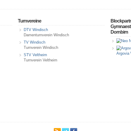
Turnvereine
Blockpart
Gymnaestr
DTV Windisch
Dornbirn
Damenturnverein Windisch
N
TV Windisch
Turnverein Windisch
Argovia
STV Veltheim
Turnverein Veltheim