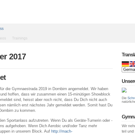
ess
deos
Trainings
er 2017
Transl
et
Unser
für die Gymnaestrada 2019 in Dornbirn angemeldet. Wir haben
rt und hoffen, dass wir zusammen einen 15-minütigen Showblock
Die
Schr
meldet sind, heisst aber noch nicht, dass Du Dich nicht auch
natürlich
en nämlich erst nächstes Jahr gemeldet werden. Somit hast Du
Dornbirn zu kommen.
Gymna
len Sportanlass aufzutreten. Wenn Du als Geräte-Turnerin oder -
tens aufgehoben. Wenn Dich Aerobic und/oder Tanz mehr
Wir neh
 Gruppen in unserem Block. Auf
http://mach-
teil und