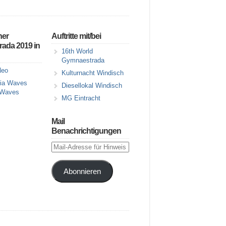
ner
Auftritte mit/bei
ada 2019 in
16th World
Gymnaestrada
eo
Kulturnacht Windisch
Diesellokal Windisch
 Waves
MG Eintracht
Mail
Benachrichtigungen
Mail-
Adresse
für
Abonnieren
Hinweis
auf
neue
Artikel