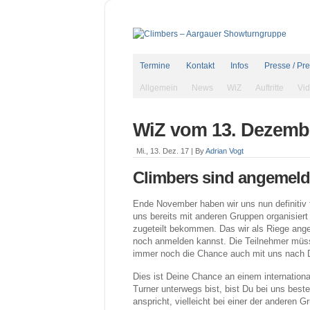
Termine
Kontakt
Infos
Presse / Pr
Allgemein
News
WiZ
Auftritte
Vi
WiZ vom 13. Dezemb
Mi., 13. Dez. 17 |
By
Adrian Vogt
Climbers sind angemeld
Ende November haben wir uns nun definitiv 
uns bereits mit anderen Gruppen organisie
zugeteilt bekommen. Das wir als Riege ange
noch anmelden kannst. Die Teilnehmer müss
immer noch die Chance auch mit uns nach 
Dies ist Deine Chance an einem internationa
Turner unterwegs bist, bist Du bei uns bes
anspricht, vielleicht bei einer der anderen