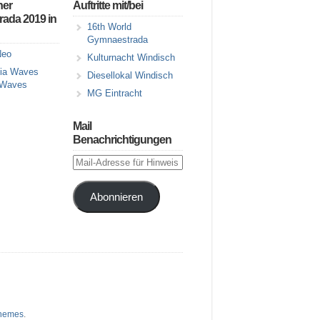
ner
Auftritte mit/bei
ada 2019 in
16th World
Gymnaestrada
eo
Kulturnacht Windisch
Diesellokal Windisch
 Waves
MG Eintracht
Mail
Benachrichtigungen
Mail-
Adresse
für
Abonnieren
Hinweis
auf
neue
Artikel
hemes
.