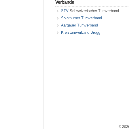
Verbände
STV
Schweizerischer Turnverband
Solothurner Turnverband
Aargauer Turnverband
Kreisturnverband Brugg
© 2026