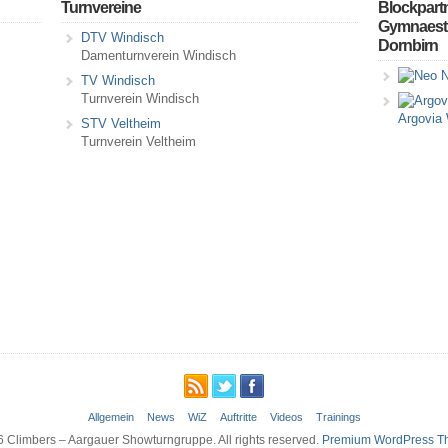
Turnvereine
Blockpart
Gymnaestr
DTV Windisch
Dornbirn
Damenturnverein Windisch
N
TV Windisch
Turnverein Windisch
Argovia
STV Veltheim
Turnverein Veltheim
Allgemein
News
WiZ
Auftritte
Videos
Trainings
 Climbers – Aargauer Showturngruppe. All rights reserved.
Premium WordPress T