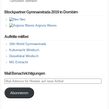
Turnverein Veltheim
Blockpartner Gymnaestrada 2019 in Dornbirn
Neo
Argovia Waves
Auftritte mit/bei
16th World Gymnaestrada
Kulturnacht Windisch
Diesellokal Windisch
MG Eintracht
Mail Benachrichtigungen
Mail-
Adresse
für
Abonnieren
Hinweis
auf
neue
Artikel