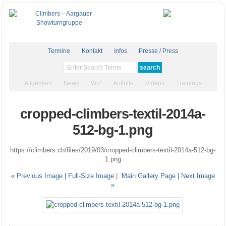
Termine
Kontakt
Infos
Presse / Press
Allgemein
News
WiZ
Auftritte
Videos
Trainings
cropped-climbers-textil-2014a-
512-bg-1.png
https://climbers.ch/files/2019/03/cropped-climbers-textil-2014a-512-bg-
1.png
« Previous Image |
Full-Size Image
|
Main Gallery Page
| Next Image
»